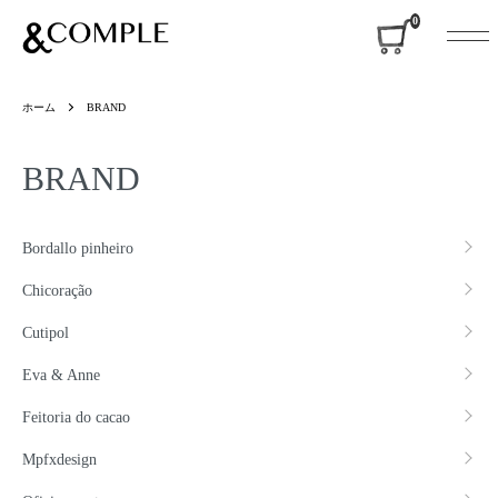
&COMPLE
0
ホーム
BRAND
BRAND
グループ一覧
Bordallo pinheiro
Chicoração
Cutipol
Eva & Anne
Feitoria do cacao
Mpfxdesign