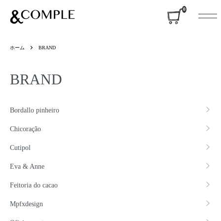
&COMPLE
0
ホーム
BRAND
BRAND
グループ一覧
Bordallo pinheiro
Chicoração
Cutipol
Eva & Anne
Feitoria do cacao
Mpfxdesign