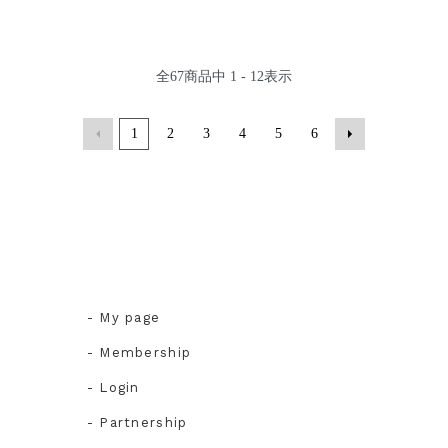
全
67
商品中
1 - 12
表示
1
2
3
4
5
6
- My page
- Membership
- Login
- Partnership