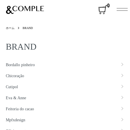
&COMPLE
0
ホーム
BRAND
BRAND
グループ一覧
Bordallo pinheiro
Chicoração
Cutipol
Eva & Anne
Feitoria do cacao
Mpfxdesign