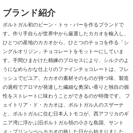
ブランド紹介
ポルトガル初のビーン・トゥ・バーを作るブランドで
す。作り手自らが世界中から厳選したカカオを輸入し、
ひとつの産地のカカオから、ひとつのチョコを作る「シ
ングルオリジン」チョコレートをモットーにしていま
す。手間ひまかけた精練のプロセスにより、シルクのよ
うになめらかな仕上りのファインチョコレートは、フレ
ッシュでピユア。カカオの素材そのものが持つ味、製造
の過程でアロマが発達した繊細な奥深い香りと独自の個
性をストレートに味わうことができるのが特徴です。 フ
ェイトリア・ド・カカオは、ポルトガル人のスザーナ
と、ポルトガルに住む日本人トモコが、西アフリカのギ
ニア湾に浮かぶ旧ポルトガル領の小さな島国、サント
メ・プリンシペへカカオの旅した日から始まりました。