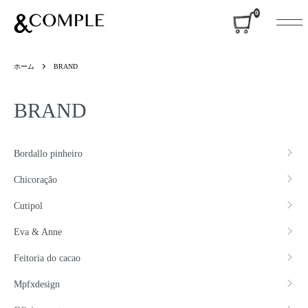
&COMPLE
0
ホーム
BRAND
BRAND
グループ一覧
Bordallo pinheiro
Chicoração
Cutipol
Eva & Anne
Feitoria do cacao
Mpfxdesign