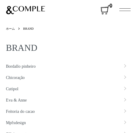
&COMPLE
0
ホーム
BRAND
BRAND
グループ一覧
Bordallo pinheiro
Chicoração
Cutipol
Eva & Anne
Feitoria do cacao
Mpfxdesign