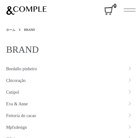
&COMPLE
0
ホーム
BRAND
BRAND
グループ一覧
Bordallo pinheiro
Chicoração
Cutipol
Eva & Anne
Feitoria do cacao
Mpfxdesign