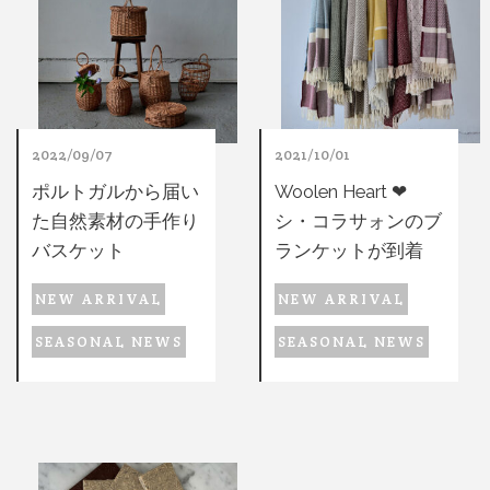
2022/09/07
2021/10/01
ポルトガルから届い
Woolen Heart ❤︎
た自然素材の手作り
シ・コラサォンのブ
バスケット
ランケットが到着
NEW ARRIVAL
NEW ARRIVAL
SEASONAL NEWS
SEASONAL NEWS