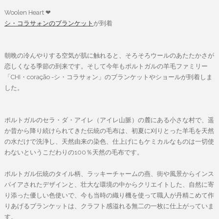
Woolen Heart ❤︎
シ・コラサォンのブランケット
が到着
朝晩の冷んやりする空気が肌に触れると、そろそろウールのあたたかさが
恋しくなる季節の到来です。そして今年もポルトガルの羊毛ファミリー
「CHI・coração -シ・コラサォン」のブランケットやショールが到着しま
した。
ポルトガルのセラ・ダ・アイレ（アイレ山脈）の麓にある小さな村で、遥
か昔から降り続けられてきた伝統の毛布は、初夏に刈りとった羊毛を天然
の水だけで洗浄し、天然由来の染色、仕上げにもケミカルなものは一切使
わないというこだわりの100％天然の毛布です。
ポルトガル伝統のタイル柄、ラッキーチャームの燕、街や風景からインス
パイアされたデザインと、壮大な環境の中からクリエイトした、自然に寄
り添った優しい色使いで、今も当時の織り機を使って職人が丹精こめて作
りあげるブランケットは、クラフト感溢れる無二の一枚に仕上がっていま
す。