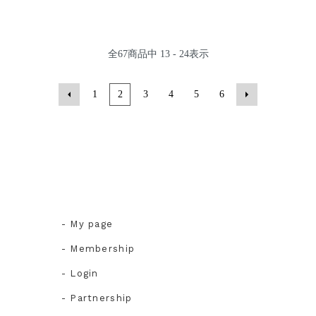
全
67
商品中
13 - 24
表示
1
2
3
4
5
6
- My page
- Membership
- Login
- Partnership