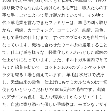
1600年代から受け継がれてきた伝統の毛織物で, 当時の
織り機で今もなおおり続けられる毛布は、職人たちの丁
寧な手しごとによって受け継がれています。 その地で
代々羊毛業を営んできたファミリーは、羊毛の刈り取り
から、精錬、カーディング、コーミング、紡績、染色、
そして最後の仕上げまで、すべてのプロセスを自社で行
なっています。織物に合わせたウール糸の選定すること
で、仕上げ感も様々な、軽量化したふわっとした感触の
仕上がりになっています。また、ポルトガル国内で育て
らてた綿花を紡いで、コットン100%のブランケットや
ラグを織る工場も備えています。 羊毛は水だけで洗浄
し、天然由来の染色、仕上げにもケミカルなものは一切
使わないというこだわりの100%天然の毛布です。織物
のデザインも色も、壮大な環境の中からクリエイトし
た、自然に寄り添った優しい毛織物は、モダンなデザイ