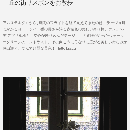
丘の街リスボンをお散歩
アムステルダムから3時間のフライトを経て見えてきたのは、テージョ川
にかかるヨーロッパ一番の長さを誇る赤錆色の美しい吊り橋、ポンテ 25
デ アブリル橋と、空色が映り込んだテージョ川の青味がかったウォータ
ーグリーンのコントラスト、その向こうに弓なりに広がる美しい街なみが
お出迎え。なんて綺麗な景色！ Hello Lisbon.