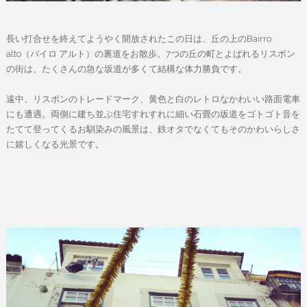
長い打合せを終えてようやく開放されたこの日は、丘の上のBairro
alto（バイロ アルト）の裏道をお散歩。7つの丘の町とよばれるリスボン
の街は、たくさんの急な坂道が多くて結構な体力勝負です。
遠中、リスボンのトレードマーク、黄色と白のレトロなかわいい路面電車
にも遭遇。両側に建ち並ぶ住宅すれすれに細い石畳の坂道をゴトゴト音を
たてて登ってくるお馴染みの風景は、鉄オタでなくてもそのかわいらしさ
に嬉しくなる光景です。