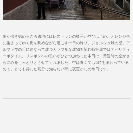
陽が傾き始めるころ路地にはレストランの椅子が並びはじめ、オレンジ色
に染まってゆく街を眺めながら過ごす一日の終り。ジョルジュ城の壁、ア
ルファマの丘に連なって建つカラフルな建物を望む特等席ではアペリティ
ーボタイム。リスボンへの思いがひとつ加わった本日は、黄昏時の空がさ
らに心をしっとりとさせてくれました。空は青くても8時をまわっている
ので、とても得した気分で知らない間に夜更かしの毎日です。