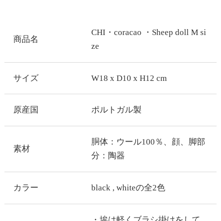
CHI・coracao ・Sheep doll M si
商品名
ze
サイズ
W18 x D10 x H12 cm
原産国
ポルトガル製
胴体：ウール100％、顔、脚部
素材
分：陶器
カラー
black , whiteの全2色
・埃は軽くブラシ掛けをして