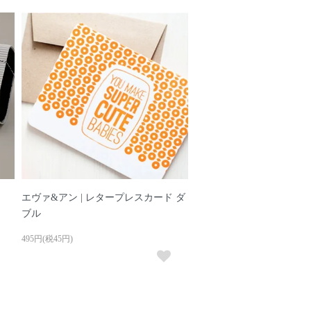
エヴァ&アン | レタープレスカード ダ
ブル
495円(税45円)