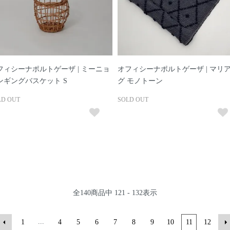
フィシーナポルトゲーザ | ミーニョ
オフィシーナポルトゲーザ | マリ
ンギングバスケット S
グ モノトーン
LD OUT
SOLD OUT
全
140
商品中
121 - 132
表示
...
1
4
5
6
7
8
9
10
11
12