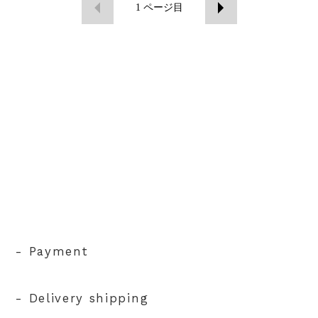
1
ページ目
- Payment
- Delivery shipping